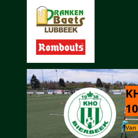
KH
10
Van 