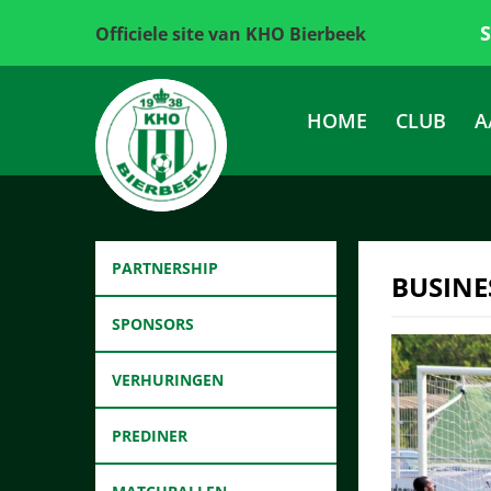
Officiele site van KHO Bierbeek
HOME
CLUB
A
PARTNERSHIP
BUSINE
SPONSORS
VERHURINGEN
PREDINER