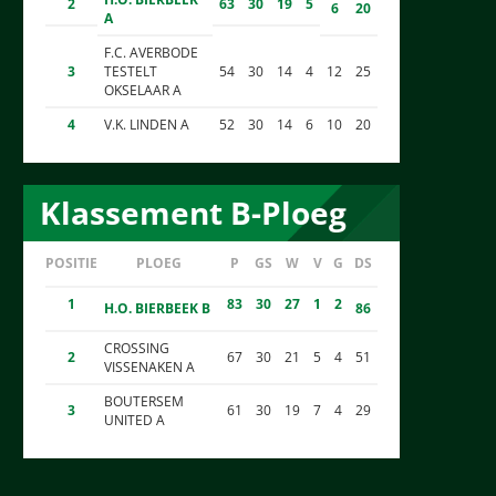
2
63
30
19
5
6
20
A
F.C. AVERBODE
3
TESTELT
54
30
14
4
12
25
OKSELAAR A
4
V.K. LINDEN A
52
30
14
6
10
20
Klassement B-Ploeg
POSITIE
PLOEG
P
GS
W
V
G
DS
1
83
30
27
1
2
H.O. BIERBEEK B
86
CROSSING
2
67
30
21
5
4
51
VISSENAKEN A
BOUTERSEM
3
61
30
19
7
4
29
UNITED A