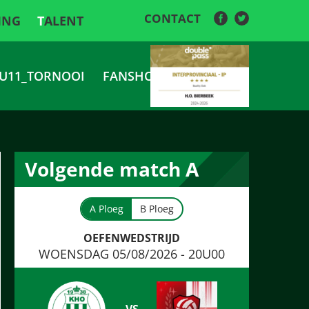
CONTACT
ING
TALENT
U11_TORNOOI
FANSHOP
Volgende match A
A Ploeg
B Ploeg
OEFENWEDSTRIJD
WOENSDAG 05/08/2026 - 20U00