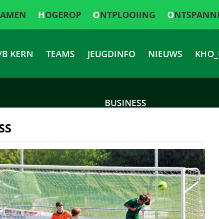
SAMEN
HOGEROP
ONTPLOOIING
ONTSPANN
/B KERN
TEAMS
JEUGDINFO
NIEUWS
KHO_
BUSINESS
SS