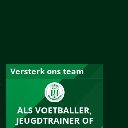
Versterk ons team
ALS VOETBALLER,
JEUGDTRAINER OF