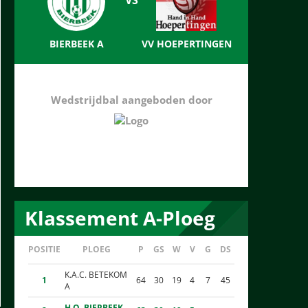
BIERBEEK A
VV HOEPERTINGEN
Wedstrijdbal aangeboden door
Klassement A-Ploeg
POSITIE
PLOEG
P
GS
W
V
G
DS
K.A.C. BETEKOM
1
64
30
19
4
7
45
A
H.O. BIERBEEK