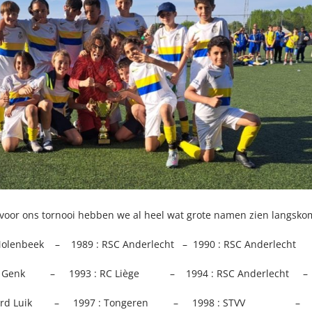
 voor ons tornooi hebben we al heel wat grote namen zien langsko
Molenbeek – 1989 : RSC Anderlecht – 1990 : RSC Anderlecht 
ing Genk – 1993 : RC Liège – 1994 : RSC Anderlecht – 1
ndard Luik – 1997 : Tongeren – 1998 : STVV – 1999