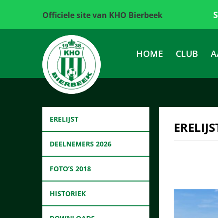
Officiele site van KHO Bierbeek
HOME
CLUB
A
ERELIJST
ERELIJS
DEELNEMERS 2026
FOTO’S 2018
HISTORIEK