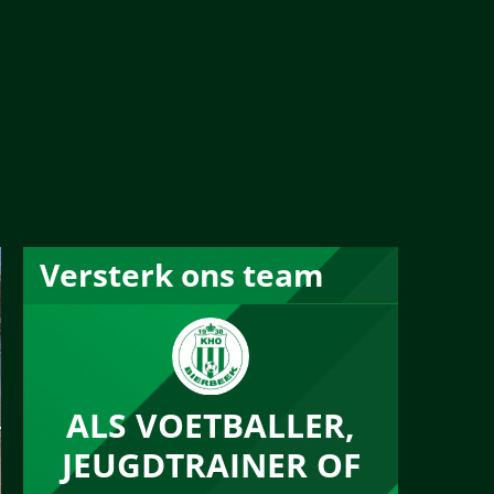
Versterk ons team
ALS VOETBALLER,
JEUGDTRAINER OF