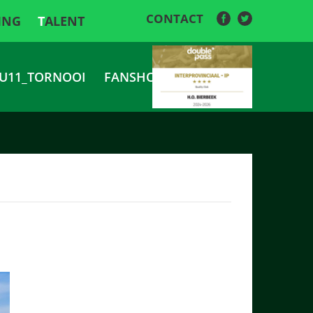
CONTACT
ING
TALENT
U11_TORNOOI
FANSHOP