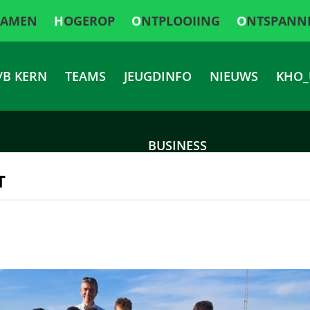
SAMEN
HOGEROP
ONTPLOOIING
ONTSPANN
/B KERN
TEAMS
JEUGDINFO
NIEUWS
KHO_
BUSINESS
T