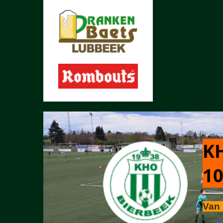
KH
10
Van 