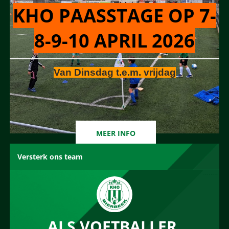
KHO PAASSTAGE OP 7-
8-9-10 APRIL 2026
Van Dinsdag t.e.m. vrijdag
MEER INFO
Versterk ons team
ALS VOETBALLER,