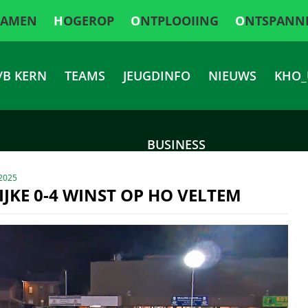
SAMEN
HOGEROP
ONTPLOOIING
ONTSPANN
/B KERN
TEAMS
JEUGDINFO
NIEUWS
KHO_
BUSINESS
2025
IJKE 0-4 WINST OP HO VELTEM