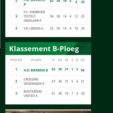
2
63
30
19
5
6
20
A
F.C. AVERBODE
3
TESTELT
54
30
14
4
12
25
OKSELAAR A
4
V.K. LINDEN A
52
30
14
6
10
20
Klassement B-Ploeg
POSITIE
PLOEG
P
GS
W
V
G
DS
1
83
30
27
1
2
H.O. BIERBEEK B
86
CROSSING
2
67
30
21
5
4
51
VISSENAKEN A
BOUTERSEM
3
61
30
19
7
4
29
UNITED A