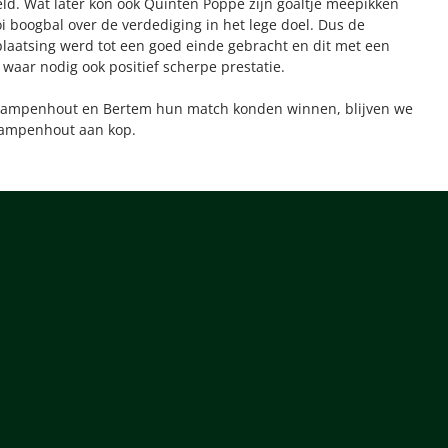
d. Wat later kon ook Quinten Poppe zijn goaltje meepikken
 boogbal over de verdediging in het lege doel. Dus de
plaatsing werd tot een goed einde gebracht en dit met een
waar nodig ook positief scherpe prestatie.
Kampenhout en Bertem hun match konden winnen, blijven we
ampenhout aan kop.