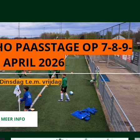
O PAASSTAGE OP 7-8-9-
 APRIL 2026
Dinsdag t.e.m. vrijdag
MEER INFO