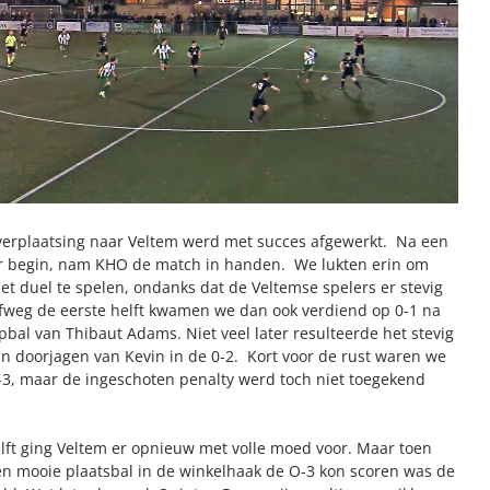
 verplaatsing naar Veltem werd met succes afgewerkt. Na een
er begin, nam KHO de match in handen. We lukten erin om
het duel te spelen, ondanks dat de Veltemse spelers er stevig
lfweg de eerste helft kwamen we dan ook verdiend op 0-1 na
bal van Thibaut Adams. Niet veel later resulteerde het stevig
n doorjagen van Kevin in de 0-2. Kort voor de rust waren we
0-3, maar de ingeschoten penalty werd toch niet toegekend
lft ging Veltem er opnieuw met volle moed voor. Maar toen
en mooie plaatsbal in de winkelhaak de O-3 kon scoren was de