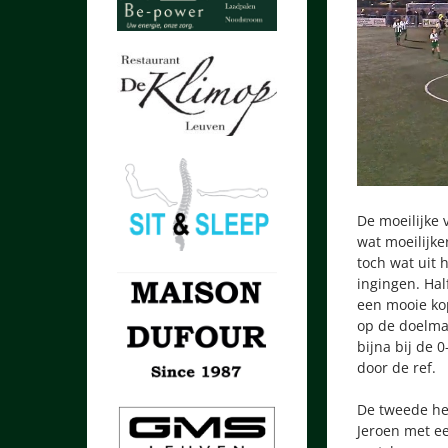
De moeilijke
wat moeilijk
toch wat uit 
ingingen. Ha
een mooie kop
op de doelma
bijna bij de 
door de ref.
De tweede he
Jeroen met e