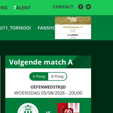
CONTACT
ING
TALENT
U11_TORNOOI
FANSHOP
Volgende match A
A Ploeg
B Ploeg
OEFENWEDSTRIJD
WOENSDAG 05/08/2026 - 20U00