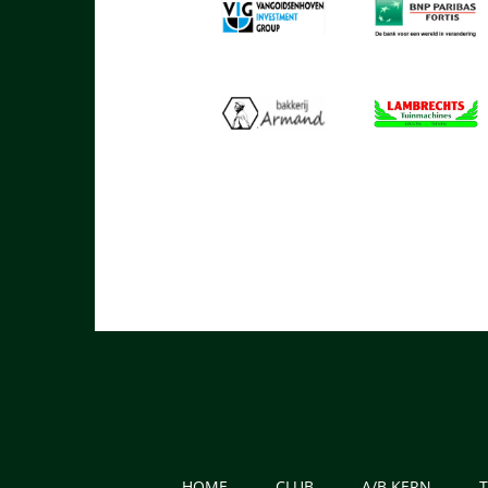
HOME
CLUB
A/B KERN