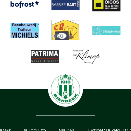
TEAMS
JEUGDINFO
NIEUWS
NATIONALE KHO U11