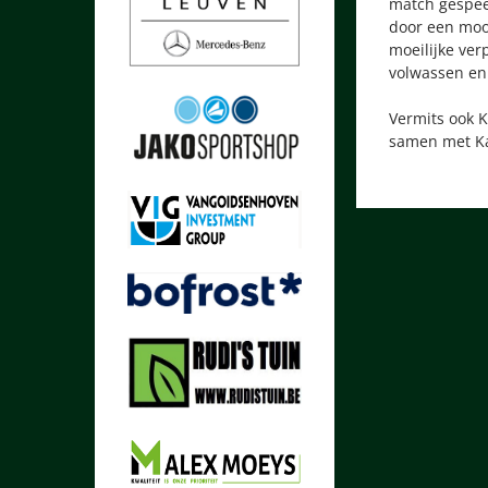
match gespeel
door een mooi
moeilijke ver
volwassen en 
Vermits ook 
samen met K