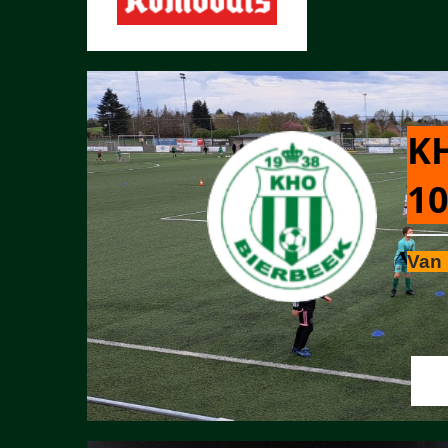
KH
10
Van 