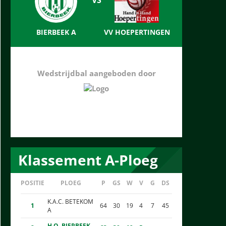
BIERBEEK A
VV HOEPERTINGEN
Wedstrijdbal aangeboden door
Klassement A-Ploeg
POSITIE
PLOEG
P
GS
W
V
G
DS
K.A.C. BETEKOM
1
64
30
19
4
7
45
A
H.O. BIERBEEK