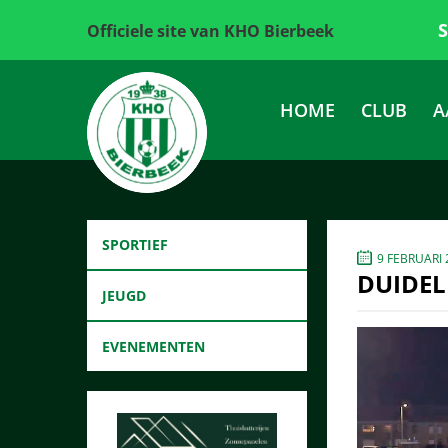
Officiele site van KHO Bierbeek
HOME
CLUB
A
SPORTIEF
9 FEBRUARI 
DUIDEL
JEUGD
EVENEMENTEN