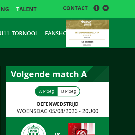
CONTACT
ING
TALENT
U11_TORNOOI
FANSHOP
Volgende match A
A Ploeg
B Ploeg
OEFENWEDSTRIJD
WOENSDAG 05/08/2026 - 20U00