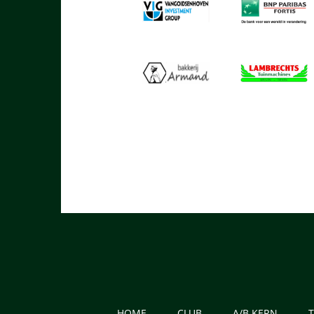
HOME
CLUB
A/B KERN