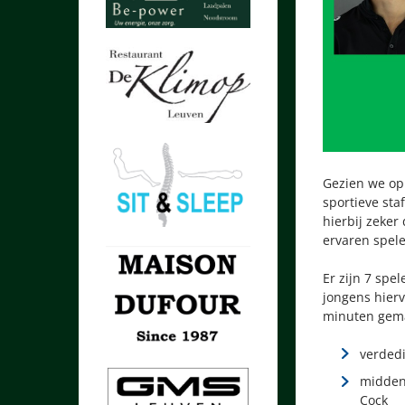
Gezien we opn
sportieve sta
hierbij zeker
ervaren spele
Er zijn 7 spe
jongens hierv
minuten gemaa
verdedi
middenv
Cock