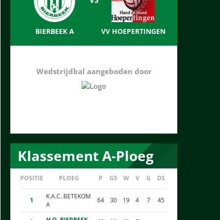
BIERBEEK A
VV HOEPERTINGEN
Wedstrijdbal aangeboden door
Klassement A-Ploeg
POSITIE
PLOEG
P
GS
W
V
G
DS
K.A.C. BETEKOM
1
64
30
19
4
7
45
A
H.O. BIERBEEK