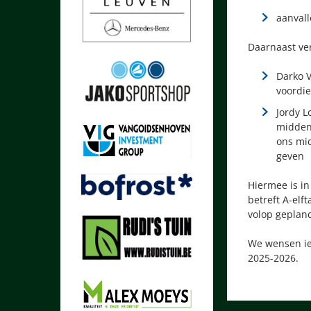
aanvall
Daarnaast ve
Darko V
voordie
Jordy L
middenv
ons mid
geven
Hiermee is in
betreft A-elf
volop geplan
We wensen ie
2025-2026.