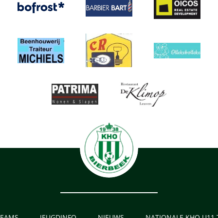
TEAMS
JEUGDINFO
NIEUWS
NATIONALE KHO U11