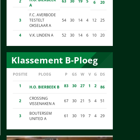
2
63
30
19
5
6
20
A
F.C. AVERBODE
3
TESTELT
54
30
14
4
12
25
OKSELAAR A
4
V.K. LINDEN A
52
30
14
6
10
20
Klassement B-Ploeg
POSITIE
PLOEG
P
GS
W
V
G
DS
1
83
30
27
1
2
H.O. BIERBEEK B
86
CROSSING
2
67
30
21
5
4
51
VISSENAKEN A
BOUTERSEM
3
61
30
19
7
4
29
UNITED A