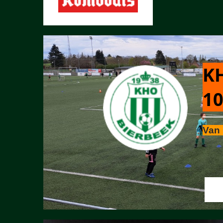
KH
10
Van 