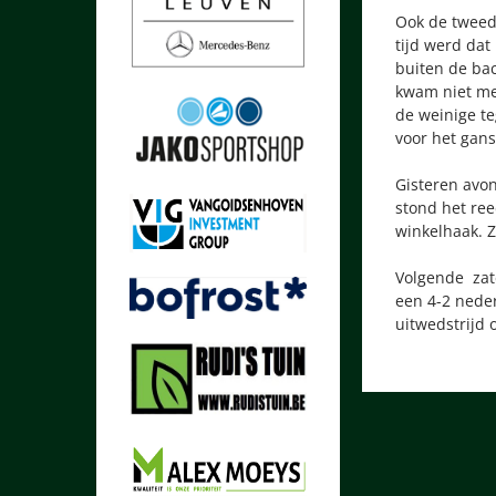
Ook de tweede
tijd werd dat
buiten de bac
kwam niet me
de weinige te
voor het gans
Gisteren avo
stond het ree
winkelhaak. Z
Volgende zate
een 4-2 neder
uitwedstrijd 