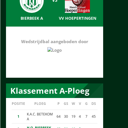
BIERBEEK A
VV HOEPERTINGEN
Wedstrijdbal aangeboden door
Klassement A-Ploeg
POSITIE
PLOEG
P
GS
W
V
G
DS
K.A.C. BETEKOM
1
64
30
19
4
7
45
A
H.O. BIERBEEK