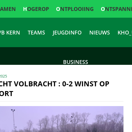
SAMEN
HOGEROP
ONTPLOOIING
ONTSPANN
/B KERN
TEAMS
JEUGDINFO
NIEUWS
KHO_
BUSINESS
2025
HT VOLBRACHT : 0-2 WINST OP
ORT