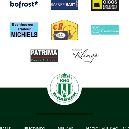
TEAMS
JEUGDINFO
NIEUWS
NATIONALE KHO U11