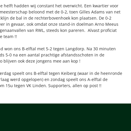
 helft hadden wij constant het overwicht. Een kwartier voor
 meesterschap beloond met de 0-2, toen Gilles Adams van net
klijn de bal in de rechterbovenhoek kon plaatsen. De 0-2
er in gevaar, ook omdat onze stand-in doelman Arno Meeus
genaanvallen van RWL, steeds kon pareren. Alvast proficiat
e team !!
nd won ons B-elftal met 5-2 tegen Langdorp. Na 30 minuten
ds 5-0 na een aantal prachtige afstandsschoten in de
o blijven ook deze jongens mee aan kop !
rdag speelt ons B-elftal tegen Keiberg (waar in de heenronde
laag werd opgelopen) en zondag speelt ons A-elftal de
om 15u tegen VK Linden. Supporters, allen op post !!