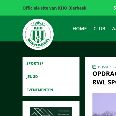
Officiele site van KHO Bierbeek
HOME
CLUB
A
SPORTIEF
19 JANUARI 
OPDRAC
JEUGD
RWL SP
EVENEMENTEN