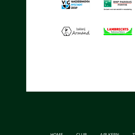
HOME
CLUB
A/B KERN