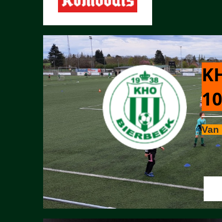
KH
10
Van 