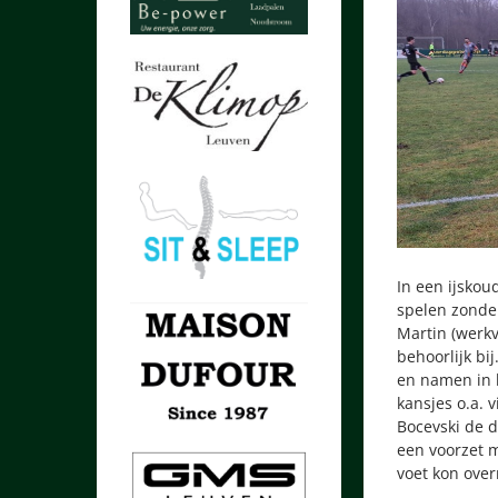
In een ijskou
spelen zonder
Martin (werkv
behoorlijk bi
en namen in 
kansjes o.a. 
Bocevski de d
een voorzet m
voet kon over