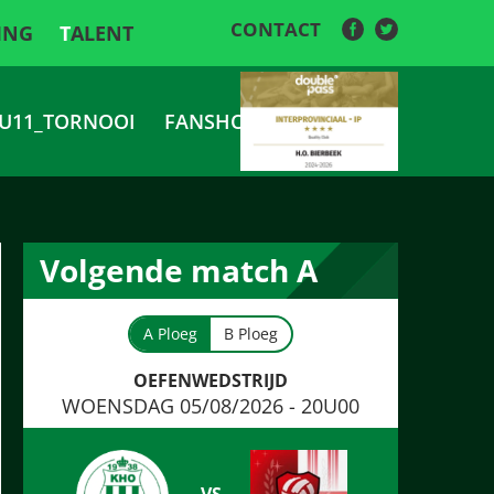
CONTACT
ING
TALENT
U11_TORNOOI
FANSHOP
Volgende match A
A Ploeg
B Ploeg
OEFENWEDSTRIJD
WOENSDAG 05/08/2026 - 20U00