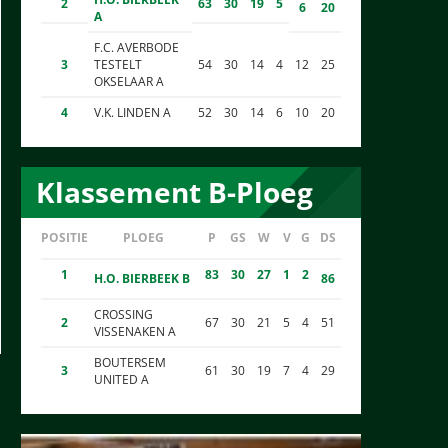
2
63
30
19
5
6
20
A
F.C. AVERBODE
3
TESTELT
54
30
14
4
12
25
OKSELAAR A
4
V.K. LINDEN A
52
30
14
6
10
20
Klassement B-Ploeg
POSITIE
PLOEG
P
GS
W
V
G
DS
1
83
30
27
1
2
H.O. BIERBEEK B
86
CROSSING
2
67
30
21
5
4
51
VISSENAKEN A
BOUTERSEM
3
61
30
19
7
4
29
UNITED A