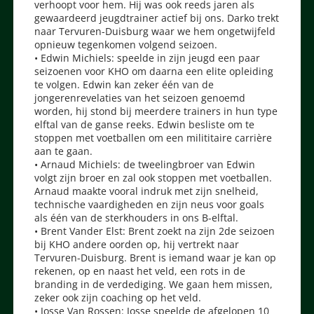
verhoopt voor hem. Hij was ook reeds jaren als
gewaardeerd jeugdtrainer actief bij ons. Darko trekt
naar Tervuren-Duisburg waar we hem ongetwijfeld
opnieuw tegenkomen volgend seizoen.
• Edwin Michiels: speelde in zijn jeugd een paar
seizoenen voor KHO om daarna een elite opleiding
te volgen. Edwin kan zeker één van de
jongerenrevelaties van het seizoen genoemd
worden, hij stond bij meerdere trainers in hun type
elftal van de ganse reeks. Edwin besliste om te
stoppen met voetballen om een milititaire carrière
aan te gaan.
• Arnaud Michiels: de tweelingbroer van Edwin
volgt zijn broer en zal ook stoppen met voetballen.
Arnaud maakte vooral indruk met zijn snelheid,
technische vaardigheden en zijn neus voor goals
als één van de sterkhouders in ons B-elftal.
• Brent Vander Elst: Brent zoekt na zijn 2de seizoen
bij KHO andere oorden op, hij vertrekt naar
Tervuren-Duisburg. Brent is iemand waar je kan op
rekenen, op en naast het veld, een rots in de
branding in de verdediging. We gaan hem missen,
zeker ook zijn coaching op het veld.
• Josse Van Rossen: Josse speelde de afgelopen 10