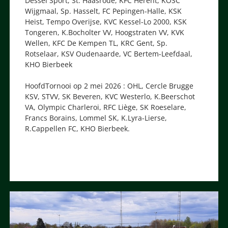
Dessel Sport, St. Haasrode, KFC Herent, KOSC
Wijgmaal, Sp. Hasselt, FC Pepingen-Halle, KSK
Heist, Tempo Overijse, KVC Kessel-Lo 2000, KSK
Tongeren, K.Bocholter VV, Hoogstraten VV, KVK
Wellen, KFC De Kempen TL, KRC Gent, Sp.
Rotselaar, KSV Oudenaarde, VC Bertem-Leefdaal,
KHO Bierbeek
HoofdTornooi op 2 mei 2026 : OHL, Cercle Brugge
KSV, STVV, SK Beveren, KVC Westerlo, K.Beerschot
VA, Olympic Charleroi, RFC Liège, SK Roeselare,
Francs Borains, Lommel SK, K.Lyra-Lierse,
R.Cappellen FC, KHO Bierbeek.