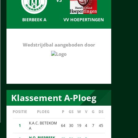
BIERBEEK A
VV HOEPERTINGEN
Wedstrijdbal aangeboden door
Klassement A-Ploeg
POSITIE
PLOEG
P
GS
W
V
G
DS
K.A.C. BETEKOM
1
64
30
19
4
7
45
A
H.O. BIERBEEK