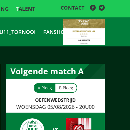
CONTACT
ING
TALENT
U11_TORNOOI
FANSHOP
Volgende match A
A Ploeg
B Ploeg
OEFENWEDSTRIJD
WOENSDAG 05/08/2026 - 20U00