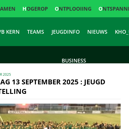
SAMEN
HOGEROP
ONTPLOOIING
ONTSPANN
/B KERN
TEAMS
JEUGDINFO
NIEUWS
KHO_
BUSINESS
R 2025
AG 13 SEPTEMBER 2025 : JEUGD
TELLING