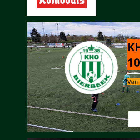
KH
10
Van 