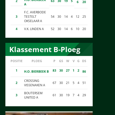
2
63
30
19
5
6
20
A
F.C. AVERBODE
3
TESTELT
54
30
14
4
12
25
OKSELAAR A
4
V.K. LINDEN A
52
30
14
6
10
20
Klassement B-Ploeg
POSITIE
PLOEG
P
GS
W
V
G
DS
1
83
30
27
1
2
H.O. BIERBEEK B
86
CROSSING
2
67
30
21
5
4
51
VISSENAKEN A
BOUTERSEM
3
61
30
19
7
4
29
UNITED A