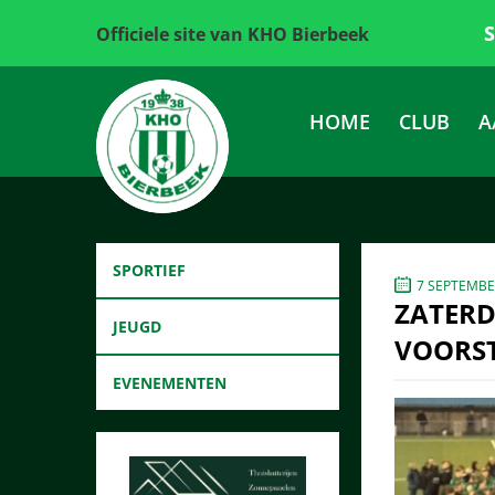
Officiele site van KHO Bierbeek
HOME
CLUB
A
SPORTIEF
7 SEPTEMBE
ZATERD
JEUGD
VOORS
EVENEMENTEN