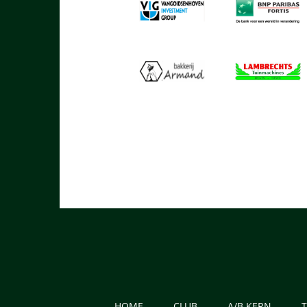
HOME
CLUB
A/B KERN