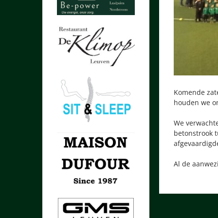
Komende zater
houden we onz
We verwachte
betonstrook t
afgevaardigd
Al de aanwezi