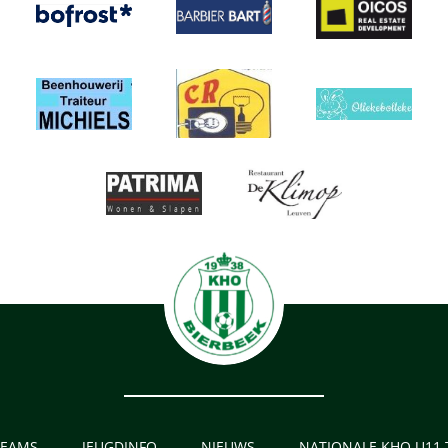
TEAMS
JEUGDINFO
NIEUWS
NATIONALE KHO U11