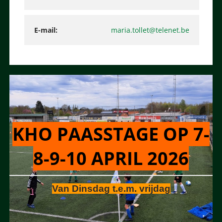
E-mail
maria.tollet@telenet.be
KHO PAASSTAGE OP 7-
8-9-10 APRIL 2026
Van Dinsdag t.e.m. vrijdag