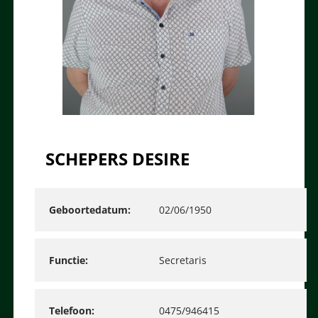
SCHEPERS DESIRE
Geboortedatum
02/06/1950
Functie
Secretaris
Telefoon
0475/946415