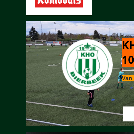
KH
10
Van 