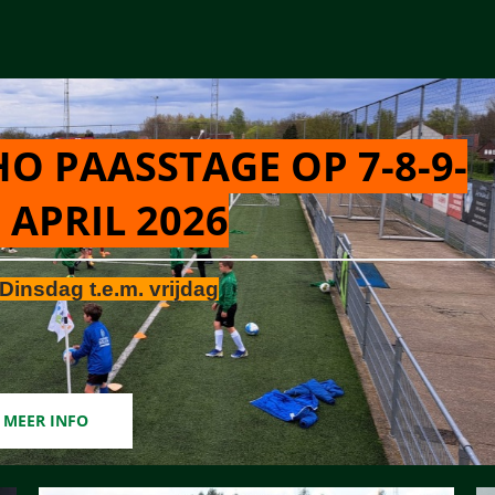
O PAASSTAGE OP 7-8-9-
 APRIL 2026
Dinsdag t.e.m. vrijdag
MEER INFO