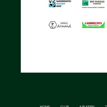
HOME
CLUB
A/B KERN