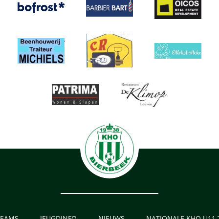
TEAMS
JEUGDINFO
NIEUWS
NATIONALE KHO U11