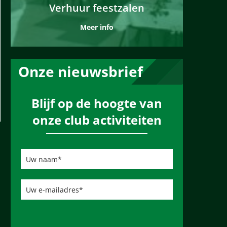
Verhuur feestzalen
Meer info
Onze nieuwsbrief
Blijf op de hoogte van
onze club activiteiten
U
w
n
a
a
U
m
w
*
e
-
m