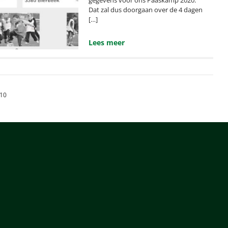
Dat zal dus doorgaan over de 4 dagen
[…]
Lees meer
n
10
ng