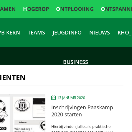
SAMEN
HOGEROP
ONTPLOOIING
ONTSPANN
/B KERN
TEAMS
JEUGDINFO
NIEUWS
KHO_
BUSINESS
MENTEN
13 JANUARI 2020
Inschrijvingen Paaskamp
2020 starten
Hierbij vinden jullie alle praktische
gegevens voor ons Paaskamp 2020.