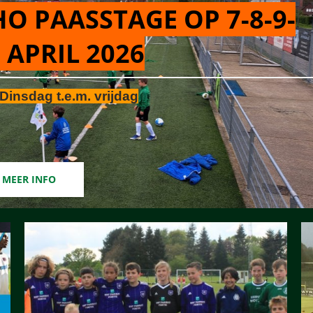
O PAASSTAGE OP 7-8-9-
 APRIL 2026
Dinsdag t.e.m. vrijdag
MEER INFO