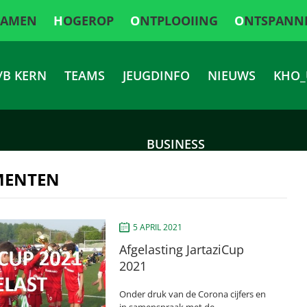
SAMEN
HOGEROP
ONTPLOOIING
ONTSPANN
/B KERN
TEAMS
JEUGDINFO
NIEUWS
KHO_
BUSINESS
MENTEN
5 APRIL 2021
Afgelasting JartaziCup
2021
Onder druk van de Corona cijfers en
in samenspraak met de