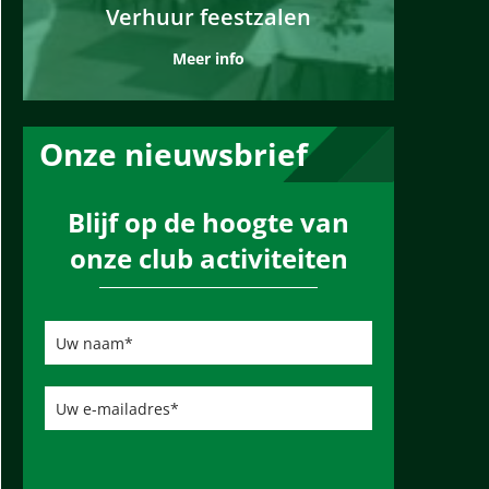
Verhuur feestzalen
Meer info
Onze nieuwsbrief
Blijf op de hoogte van
onze club activiteiten
U
w
n
a
a
U
m
w
*
e
-
m