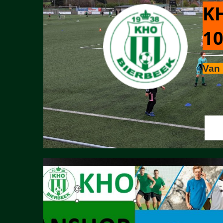
KH
10
Van 