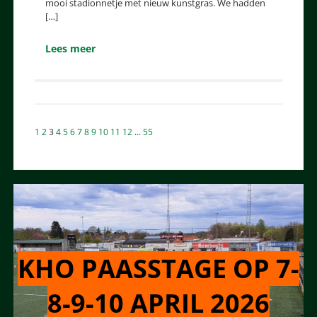
mooi stadionnetje met nieuw kunstgras. We hadden
[…]
Lees meer
Berichten
1
2
3
4
5
6
7
8
9
10
11
12
…
55
paginering
KHO PAASSTAGE OP 7-
8-9-10 APRIL 2026