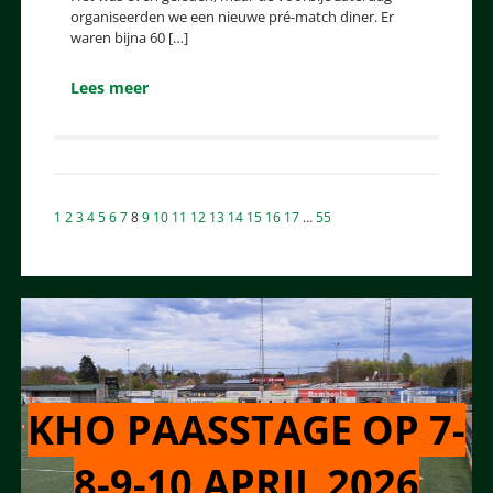
organiseerden we een nieuwe pré-match diner. Er
waren bijna 60 […]
Lees meer
Berichten
1
2
3
4
5
6
7
8
9
10
11
12
13
14
15
16
17
…
55
paginering
KHO PAASSTAGE OP 7-
8-9-10 APRIL 2026