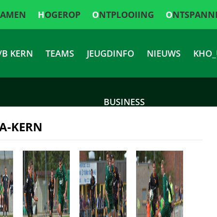
SAMEN
HOGEROP
ONTPLOOIING
ONTSPANN
/B KERN
TEAMS
JEUGDINFO
NIEUWS
KHO_
BUSINESS
 A-KERN