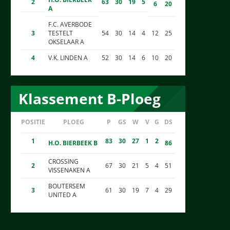
2
63
30
19
5
6
20
A
F.C. AVERBODE
3
TESTELT
54
30
14
4
12
25
OKSELAAR A
4
V.K. LINDEN A
52
30
14
6
10
20
Klassement B-Ploeg
POSITIE
PLOEG
P
GS
W
V
G
DS
1
83
30
27
1
2
H.O. BIERBEEK B
86
CROSSING
2
67
30
21
5
4
51
VISSENAKEN A
BOUTERSEM
3
61
30
19
7
4
29
UNITED A