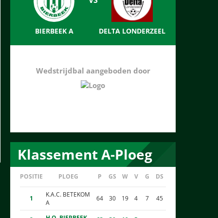
BIERBEEK A
DELTA LONDERZEEL
Wedstrijdbal aangeboden door
Klassement A-Ploeg
POSITIE
PLOEG
P
GS
W
V
G
DS
K.A.C. BETEKOM
1
64
30
19
4
7
45
A
H.O. BIERBEEK