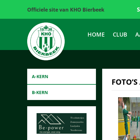
Officiele site van KHO Bierbeek
HOME
CLUB
A
A-KERN
FOTO’S
B-KERN