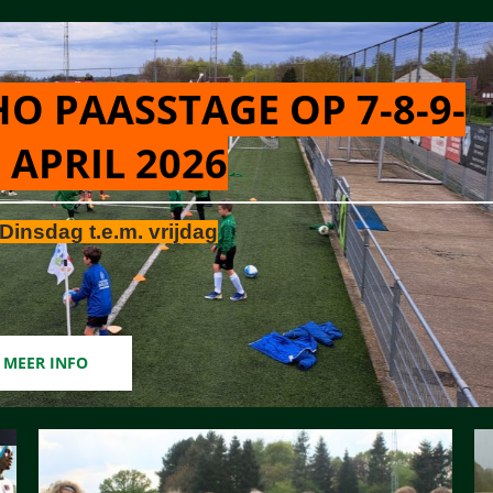
O PAASSTAGE OP 7-8-9-
 APRIL 2026
Dinsdag t.e.m. vrijdag
MEER INFO