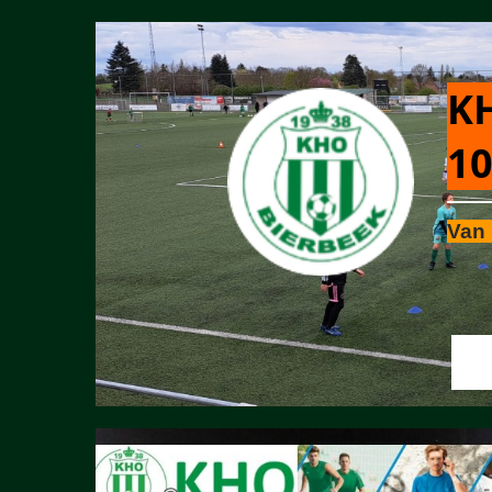
KH
10
Van 