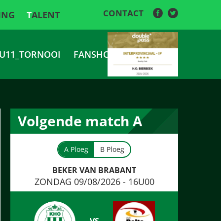
CONTACT
ING
TALENT
U11_TORNOOI
FANSHOP
Volgende match A
A Ploeg
B Ploeg
BEKER VAN BRABANT
ZONDAG 09/08/2026 - 16U00