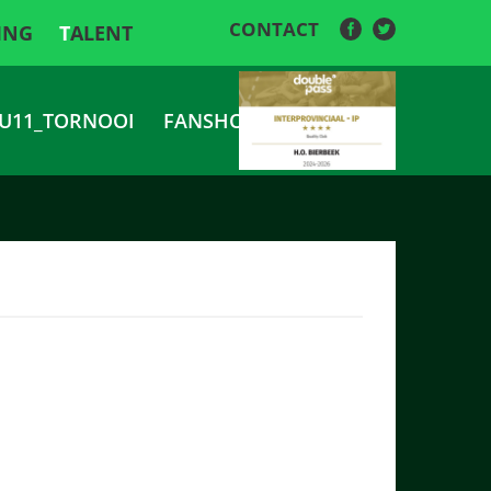
CONTACT
ING
TALENT
U11_TORNOOI
FANSHOP