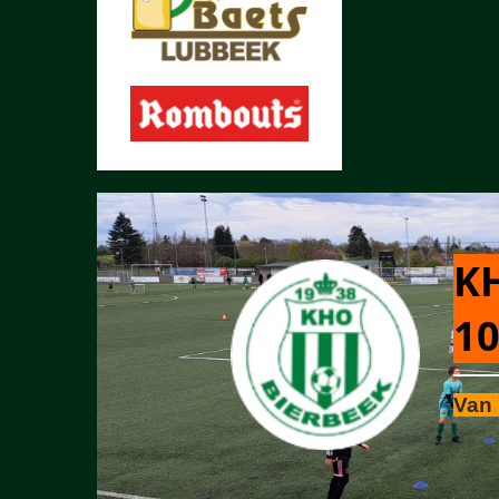
KH
10
Van 