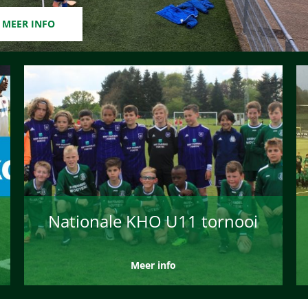
MEER INFO
Nationale KHO U11 tornooi
Meer info