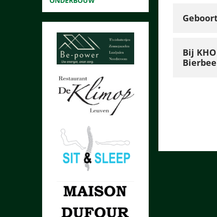
ONDERBOUW
Geboor
Bij KHO
Bierbee