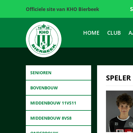
Officiele site van KHO Bierbeek
HOME
CLUB
A
SENIOREN
SPELER
BOVENBOUW
MIDDENBOUW 11VS11
MIDDENBOUW 8VS8