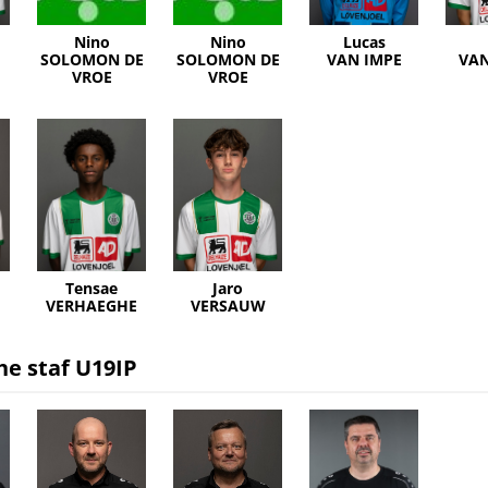
Nino
Nino
Lucas
SOLOMON DE
SOLOMON DE
VAN IMPE
VA
VROE
VROE
Tensae
Jaro
VERHAEGHE
VERSAUW
he staf U19IP