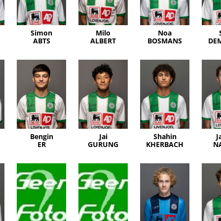
Simon
Milo
Noa
ABTS
ALBERT
BOSMANS
DE
Bengin
Jai
Shahin
J
ER
GURUNG
KHERBACH
N