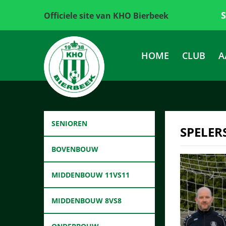
Officiele site van KHO Bierbeek
HOME
CLUB
A
SENIOREN
SPELERS
BOVENBOUW
MIDDENBOUW 11VS11
MIDDENBOUW 8VS8