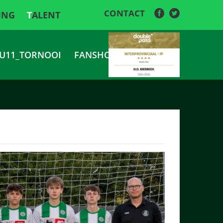
CONTACT
ING
TALENT
U11_TORNOOI
FANSHOP