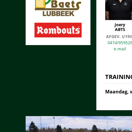
Joery
ABTS
AFGEV. U19I
0474/95952
TRAININ
Maandag, w