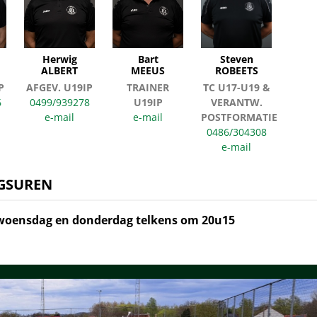
Herwig
Bart
Steven
ALBERT
MEEUS
ROBEETS
P
AFGEV. U19IP
TRAINER
TC U17-U19 &
6
0499/939278
U19IP
VERANTW.
POSTFORMATIE
0486/304308
GSUREN
oensdag en donderdag telkens om 20u15