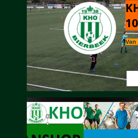
KH
10
Van 