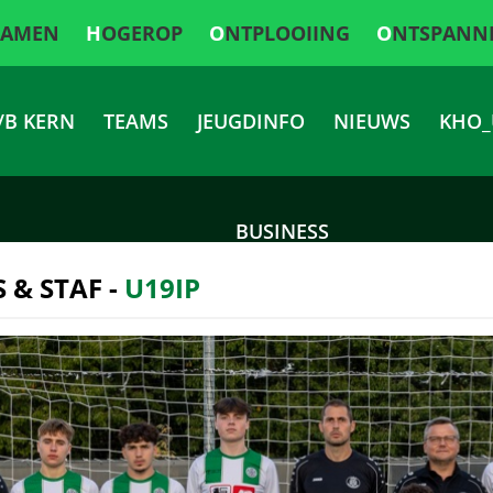
SAMEN
HOGEROP
ONTPLOOIING
ONTSPANN
/B KERN
TEAMS
JEUGDINFO
NIEUWS
KHO_
BUSINESS
 & STAF -
U19IP