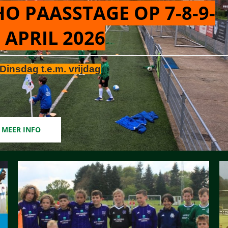
O PAASSTAGE OP 7-8-9-
 APRIL 2026
Dinsdag t.e.m. vrijdag
MEER INFO