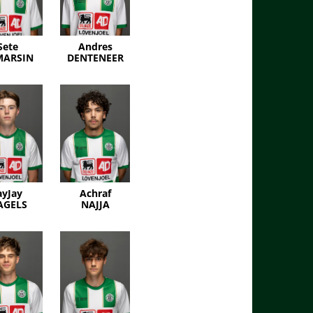
Sete
Andres
MARSIN
DENTENEER
ayJay
Achraf
AGELS
NAJJA