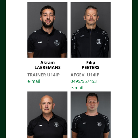
Akram
Filip
LAEREMANS
PEETERS
TRAINER U14IP
AFGEV. U14IP
0495/557453