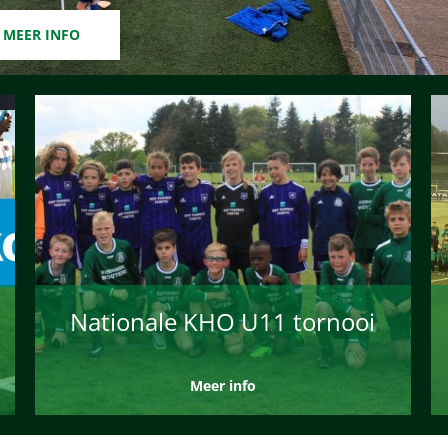
MEER INFO
Nationale KHO U11 tornooi
Meer info