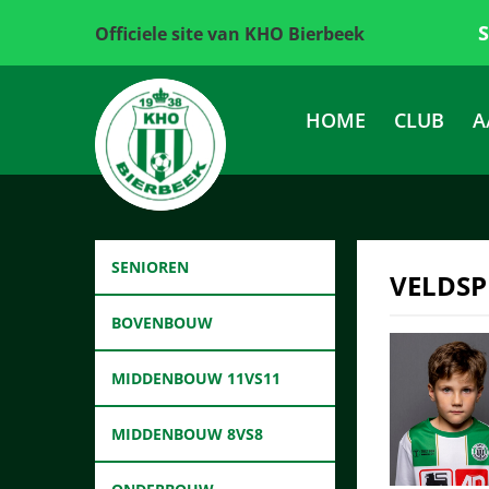
Officiele site van KHO Bierbeek
HOME
CLUB
A
SENIOREN
VELDSP
BOVENBOUW
MIDDENBOUW 11VS11
MIDDENBOUW 8VS8