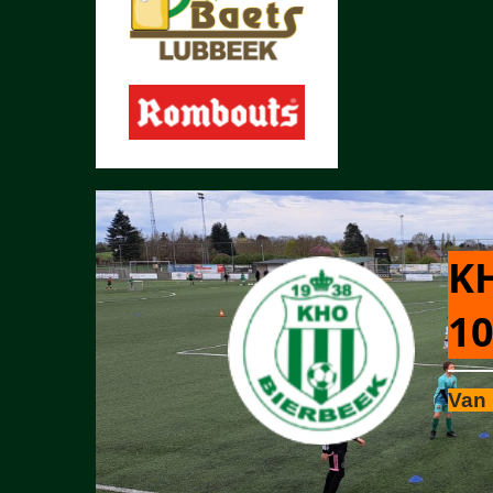
KH
10
Van 