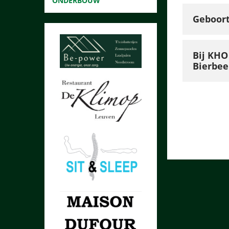
ONDERBOUW
Geboor
Bij KHO
Bierbee