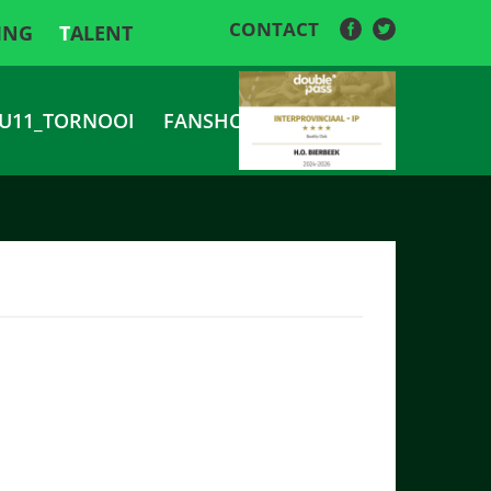
CONTACT
ING
TALENT
U11_TORNOOI
FANSHOP