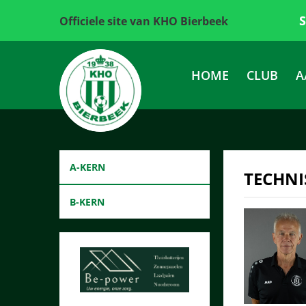
Officiele site van KHO Bierbeek
HOME
CLUB
A
A-KERN
TECHNI
B-KERN