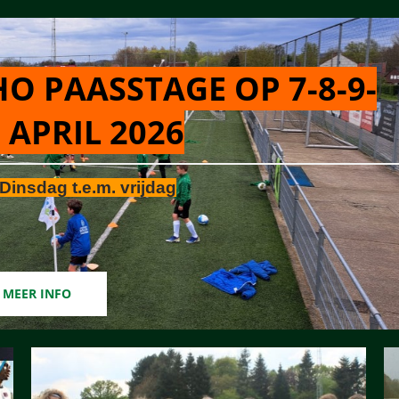
O PAASSTAGE OP 7-8-9-
 APRIL 2026
Dinsdag t.e.m. vrijdag
MEER INFO