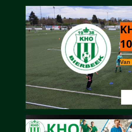
KH
10
Van 