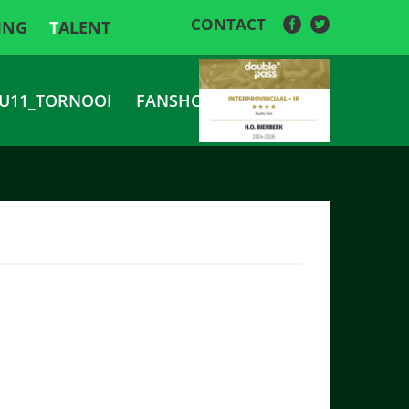
CONTACT
ING
TALENT
U11_TORNOOI
FANSHOP