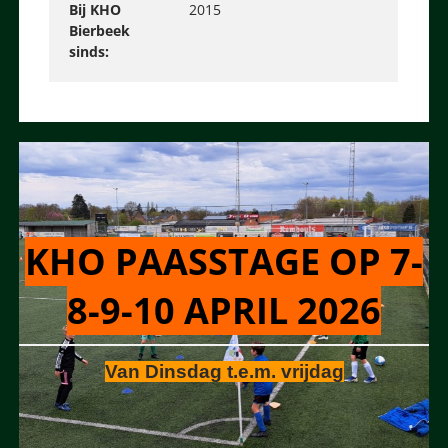
Bij KHO
2015
Bierbeek
sinds
KHO PAASSTAGE OP 7-
8-9-10 APRIL 2026
Van Dinsdag t.e.m. vrijdag