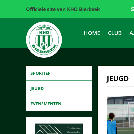
Officiele site van KHO Bierbeek
HOME
CLUB
A
SPORTIEF
JEUGD
JEUGD
EVENEMENTEN