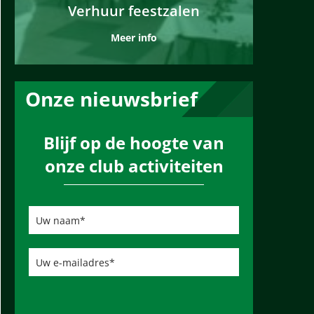
Verhuur feestzalen
Meer info
Onze nieuwsbrief
Blijf op de hoogte van
onze club activiteiten
U
w
n
a
a
U
m
w
*
e
-
m