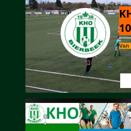
KH
10
Van 