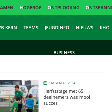
SAMEN
HOGEROP
ONTPLOOIING
ONTSPANN
/B KERN
TEAMS
JEUGDINFO
NIEUWS
KHO_
BUSINESS
3 NOVEMBER 2024
Herfststage met 65
deelnemers was mooi
succes