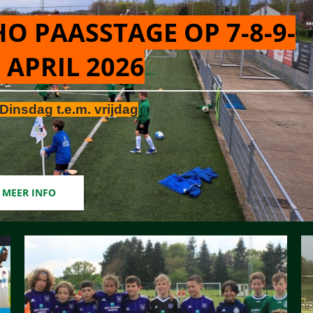
O PAASSTAGE OP 7-8-9-
 APRIL 2026
Dinsdag t.e.m. vrijdag
MEER INFO