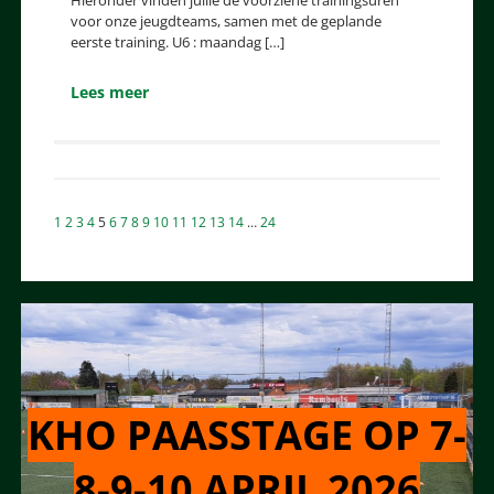
voor onze jeugdteams, samen met de geplande
eerste training. U6 : maandag […]
Lees meer
Berichten
1
2
3
4
5
6
7
8
9
10
11
12
13
14
…
24
paginering
KHO PAASSTAGE OP 7-
8-9-10 APRIL 2026