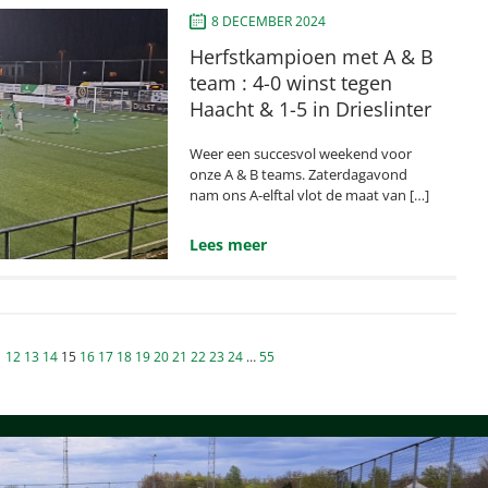
8 DECEMBER 2024
Herfstkampioen met A & B
team : 4-0 winst tegen
Haacht & 1-5 in Drieslinter
Weer een succesvol weekend voor
onze A & B teams. Zaterdagavond
nam ons A-elftal vlot de maat van […]
Lees meer
n
1
12
13
14
15
16
17
18
19
20
21
22
23
24
…
55
ng