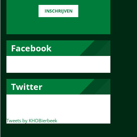
a
i
INSCHRIJVEN
l
a
d
r
e
Facebook
s
*
Twitter
Tweets by KHOBierbeek